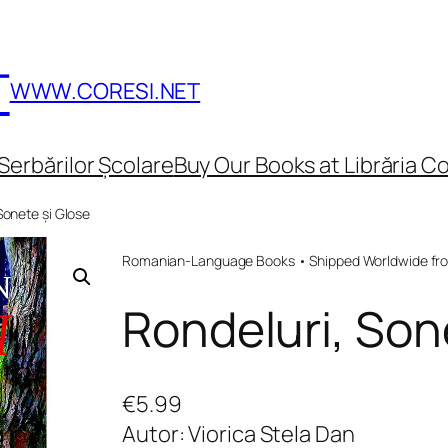
T
WWW.CORESI.NET
Serbărilor Școlare
Buy Our Books at Librăria Co
Sonete și Glose
Romanian-Language Books • Shipped Worldwide fr
Rondeluri, Son
€
5.99
Autor: Viorica Stela Dan