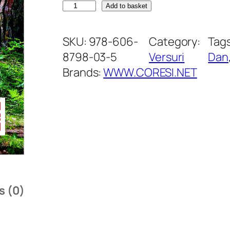
R
Add to basket
o
n
SKU:
978-606-
Category:
Tag
d
8798-03-5
Versuri
Dan
e
Brands:
WWW.CORESI.NET
l
u
r
i
,
S
o
s (0)
n
e
t