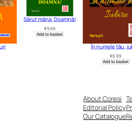
Sărut mâna, Doamnă!
€
9.99
Add to basket
În numele tău, iu
uri
€
6.99
Add to basket
About Coresi
T
Editorial Policy
Pr
Our Catalogue
R