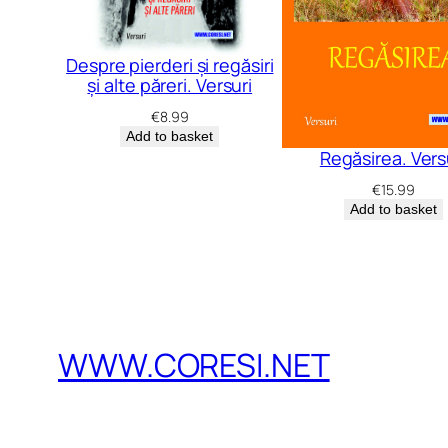
Despre pierderi și regăsiri
și alte păreri. Versuri
€
8.99
Add to basket
Regăsirea. Vers
€
15.99
Add to basket
WWW.CORESI.NET