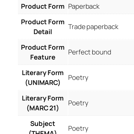
Product Form
Paperback
Product Form
Trade paperback
Detail
Product Form
Perfect bound
Feature
Literary Form
Poetry
(UNIMARC)
Literary Form
Poetry
(MARC 21)
Subject
Poetry
(THEMA)