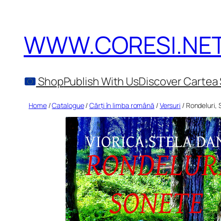
Skip
to
WWW.CORESI.NE
content
Shop
Publish With Us
Discover Cartea 
Home
/
Catalogue
/
Cărți în limba română
/
Versuri
/ Rondeluri, 