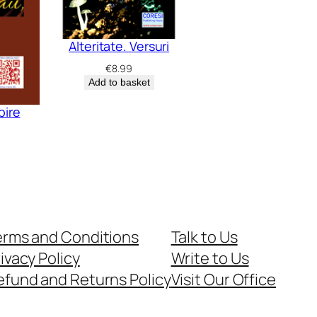
Alteritate. Versuri
€
8.99
Add to basket
bire
erms and Conditions
Talk to Us
ivacy Policy
Write to Us
efund and Returns Policy
Visit Our Office