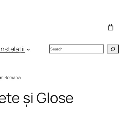
Search
nstelații
om Romania
ete și Glose