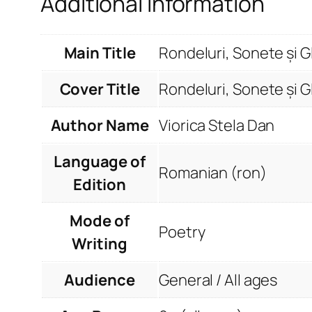
Additional information
Main Title
Rondeluri, Sonete și G
Cover Title
Rondeluri, Sonete și G
Author Name
Viorica Stela Dan
Language of
Romanian (ron)
Edition
Mode of
Poetry
Writing
Audience
General / All ages