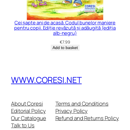
Cei șapte ani de acasă. Codul bunelor maniere
pentru copii. Ediție revăzută și adăugită (ediția
alb-negru)
€
7.99
Add to basket
WWW.CORESI.NET
About Coresi
Terms and Conditions
Editorial Policy
Privacy Policy
Our Catalogue
Refund and Returns Policy
Talk to Us