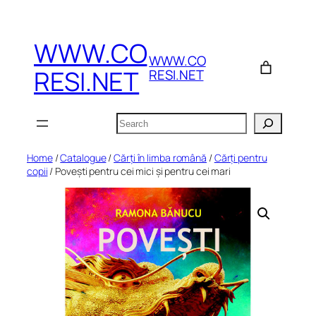
Skip
to
WWW.CO
content
WWW.CO
RESI.NET
RESI.NET
Search
Home
/
Catalogue
/
Cărți în limba română
/
Cărți pentru
copii
/ Povești pentru cei mici și pentru cei mari