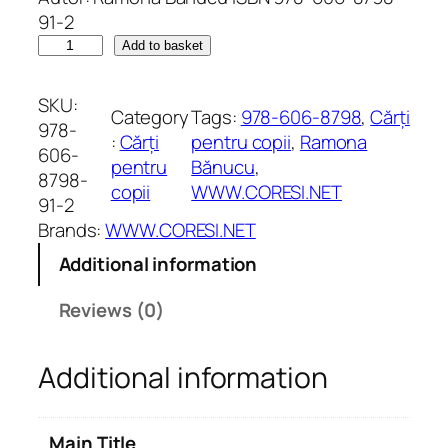
91-2
P
Add to basket
o
v
SKU:
Category
Tags:
978-606-8798
, 
Cărți
e
978-
:
Cărți
pentru copii
, 
Ramona
ș
606-
pentru
Bănucu
, 
t
8798-
copii
WWW.CORESI.NET
i
91-2
p
Brands:
WWW.CORESI.NET
e
Additional information
n
t
Reviews (0)
r
u
Additional information
c
e
i
Main Title
m