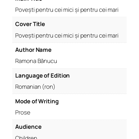
i
Povești pentru cei mici și pentru cei mari
c
i
Cover Title
ș
Povești pentru cei mici și pentru cei mari
i
p
Author Name
e
Ramona Bănucu
n
t
Language of Edition
r
u
Romanian (ron)
c
e
Mode of Writing
i
Prose
m
a
Audience
r
Children
i