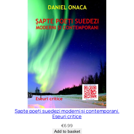
Șapte poeți suedezi moderni și contemporani.
Eseuri critice
€
6.99
Add to basket