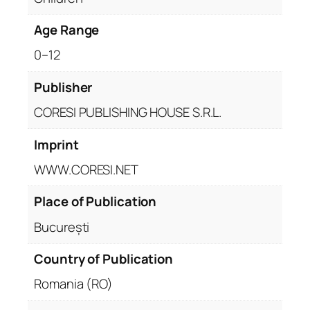
q
Age Range
u
a
0–12
n
t
Publisher
i
CORESI PUBLISHING HOUSE S.R.L.
t
y
Imprint
WWW.CORESI.NET
Place of Publication
București
Country of Publication
Romania (RO)