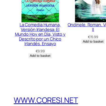
La Comedia Humana,
Ondinele. Roman. V
Versión Irlandesa: El
II
Mundo Hoy en Día, Visto y
€
15.99
Descrito por un Chico
Add to basket
Irlandés. Ensayo
€
9.99
Add to basket
WWW.CORESI.NET