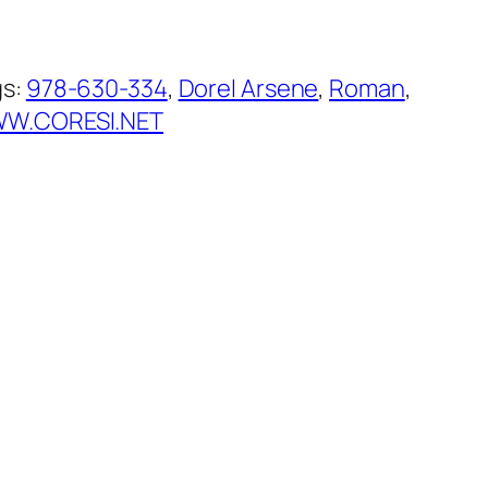
gs:
978-630-334
, 
Dorel Arsene
, 
Roman
, 
W.CORESI.NET