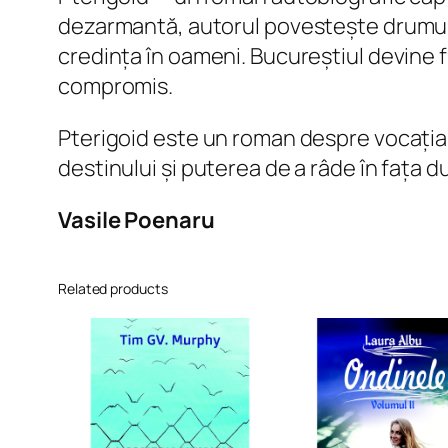
dezarmantă, autorul povestește drumul an
credința în oameni. Bucureștiul devine fu
compromis.
Pterigoid este un roman despre vocația d
destinului și puterea de a râde în fața du
Vasile Poenaru
Related products