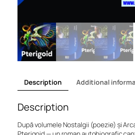
Description
Additional inform
Description
După volumele Nostalgii (poezie) și Arca
Pterigoid — un roman autobiografic capti