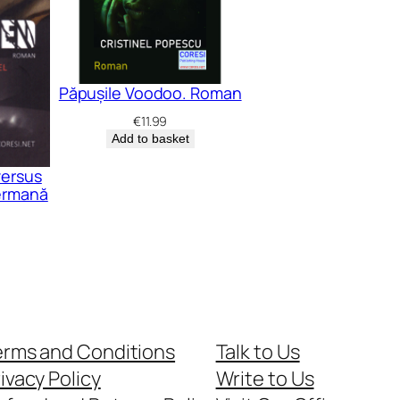
Păpușile Voodoo. Roman
€
11.99
Add to basket
versus
germană
erms and Conditions
Talk to Us
ivacy Policy
Write to Us