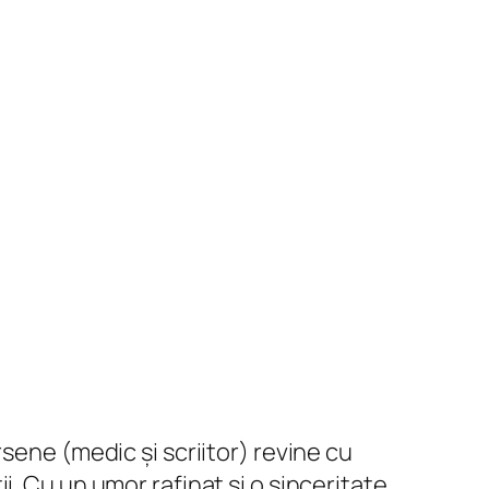
sene (medic și scriitor) revine cu
. Cu un umor rafinat și o sinceritate