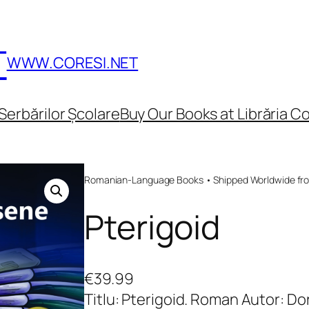
T
WWW.CORESI.NET
Serbărilor Școlare
Buy Our Books at Librăria Co
Romanian-Language Books • Shipped Worldwide fr
Pterigoid
€
39.99
Titlu: Pterigoid. Roman Autor: D