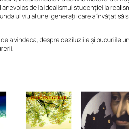
evoios de la idealismul studenției la realismu
ndalul viu al unei generații care a învățat să 
e a vindeca, despre deziluziile și bucuriile un
rerii.