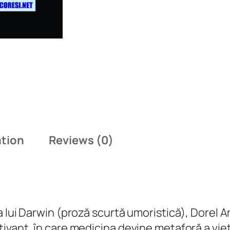
t
y
ation
Reviews (0)
 lui Darwin (proză scurtă umoristică), Dorel Ar
vant, în care medicina devine metaforă a vieții