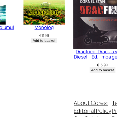
olumul
Monolog
€
11.99
Add to basket
Dracfried. Dracula 
Diesel – Ed. limba 
€
15.99
Add to basket
About Coresi
T
Editorial Policy
Pr