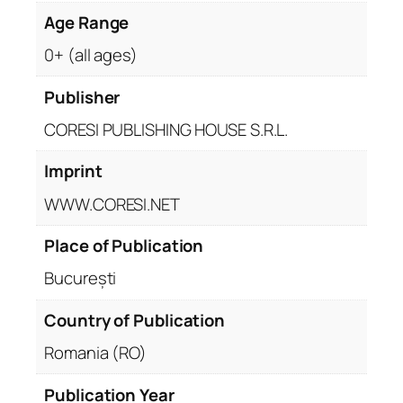
o
Age Range
g
0+ (all ages)
r
a
Publisher
f
i
CORESI PUBLISHING HOUSE S.R.L.
c
Imprint
ă
.
WWW.CORESI.NET
V
o
Place of Publication
l
București
u
m
Country of Publication
u
l
Romania (RO)
I
Publication Year
I