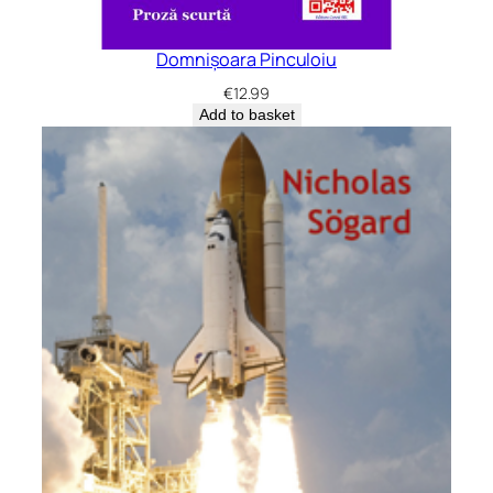
Domnișoara Pinculoiu
€
12.99
Add to basket