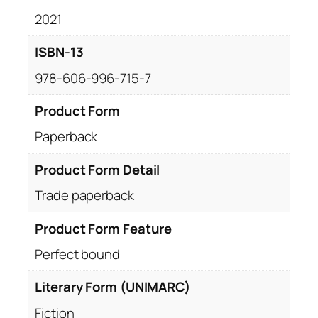
:
2021
A
d
ISBN-13
o
978-606-996-715-7
l
e
Product Form
s
Paperback
c
e
Product Form Detail
n
ț
Trade paperback
a
q
Product Form Feature
u
Perfect bound
a
n
Literary Form (UNIMARC)
t
Fiction
i