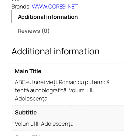
n
Brands:
WWW.CORESI.NET
e
Additional information
i
v
Reviews (0)
i
e
Additional information
ț
i
.
Main Title
R
o
ABC-ul unei vieți. Roman cu puternică
m
tentă autobiografică. Volumul II:
a
Adolescența
n
c
Subtitle
u
Volumul II: Adolescența
p
u