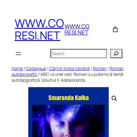
Skip
to
WWW.CO
content
WWW.CO
RESI.NET
RESI.NET
Search
Home
/
Catalogue
/
Cărți în limba română
/
Roman
/
Roman
autobiografic
/ ABC-ul unei vieți. Roman cu puternică tentă
autobiografică. Volumul II: Adolescența