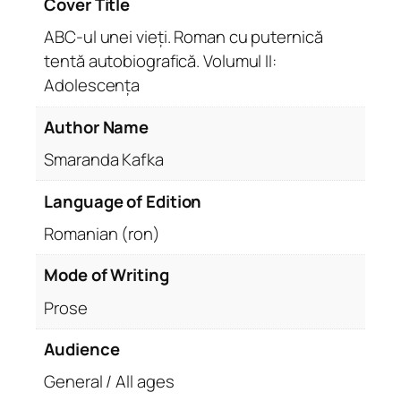
Cover Title
t
e
ABC-ul unei vieți. Roman cu puternică
r
tentă autobiografică. Volumul II:
n
Adolescența
i
c
Author Name
ă
Smaranda Kafka
t
e
Language of Edition
n
Romanian (ron)
t
ă
Mode of Writing
a
u
Prose
t
o
Audience
b
General / All ages
i