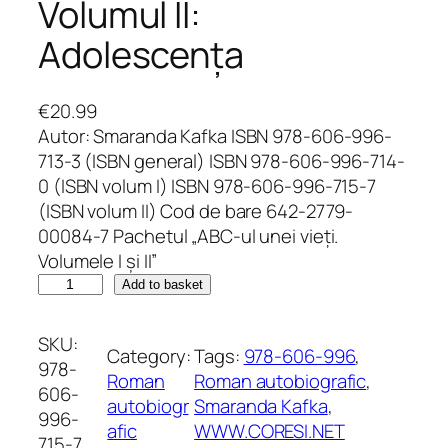
Volumul II:
Adolescența
€
20.99
Autor: Smaranda Kafka ISBN 978-606-996-
713-3 (ISBN general) ISBN 978-606-996-714-
0 (ISBN volum I) ISBN 978-606-996-715-7
(ISBN volum II) Cod de bare 642-2779-
00084-7 Pachetul „ABC-ul unei vieți.
Volumele I și II”
A
Add to basket
B
C
SKU:
Category:
Tags:
978-606-996
, 
-
978-
Roman
Roman autobiografic
, 
u
606-
autobiogr
Smaranda Kafka
, 
l
996-
afic
WWW.CORESI.NET
u
715-7