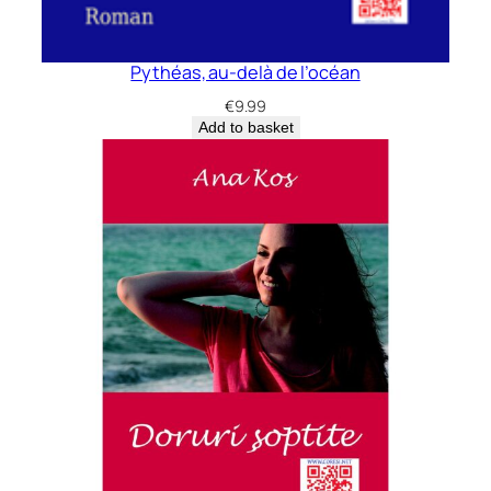
Pythéas, au-delà de l’océan
€
9.99
Add to basket