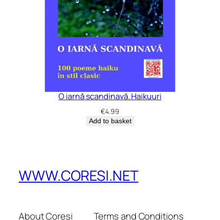
O iarnă scandinavă. Haikuuri
€
4.99
Add to basket
WWW.CORESI.NET
About Coresi
Terms and Conditions